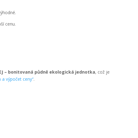
výhodné.
ší cenu.
EJ – bonitovaná půdně ekologická jednotka
, což je
 a výpočet ceny“
.