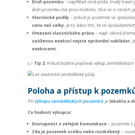
Druh pozemku
– například orná půda, trvalý travní
druh pozemku má jinou hodnotu. Více se o cenách j
Vlastnické podíly
– pokud je pozemek ve spoluvlastni
cenu než celky.
Je to dáno tím, že ve spoluvlastnic
Omezení vlastnického práva
– např. věcná břemen
zatíženou exekucí nejste oprávněni nakládat.
J
exekucemi.
👉
Tip 2:
Pokud budete poptávat výkup zemědělských poz
Poloha a přístup k pozem
Při
výkupu zemědělských pozemků
je
lokalita a 
Co hodnotí výkupce:
Dostupnost z veřejné komunikace
– pozemek s p
Zda je pozemek vcelku nebo rozdrobený
– souvi