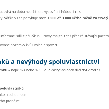
o uzavírá na dobu neurčitou s výpovědní lhůtou 1 rok.
lity. Většinou se pohybuje mezi
1 500 až 3 000 Kč/ha ročně za trvalý
formaci sdělit při výkupu. Nový majitel totiž přebírá stávající pachto
ované pozemky kvůli volné dispozici.
ků a nevýhody spoluvlastnictví
emku
– např. 1/4 nebo 1/6. To je častý výsledek dědictví v rodině.
poluvlastníků
koli rozhodnutím
nebo pronájmu