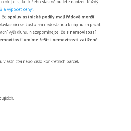
rolujte si, kolik čeho vlastně budete nabízet. Každý
 a výpočet ceny“
.
e, že
spoluvlastnické podíly mají řádově menší
oluvlastníci se často ani nedostanou k nájmu za pacht.
tační výši dluhu. Nezapomínejte, že
s nemovitostí
emovitostí umíme řešit i nemovitosti zatížené
vlastnictví nebo číslo konkrétních parcel.
ujících.