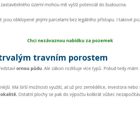
zastavitelného území mohou mít vyšší potenciál do budoucna.
jsou obklopené jinými parcelami bez legálního přístupu. I takové poze
Chci nezávaznou nabídku za pozemek
 trvalým travním porostem
představí
ornou půdu
. Ale zákon rozlišuje více typů. Pokud tedy mám
ější. Má širší možnosti využití, ať už pro zemědělce, investora nebo
okalitě.
Ostatní plochy se pak do výpočtu kolikrát vůbec nezapočítáv