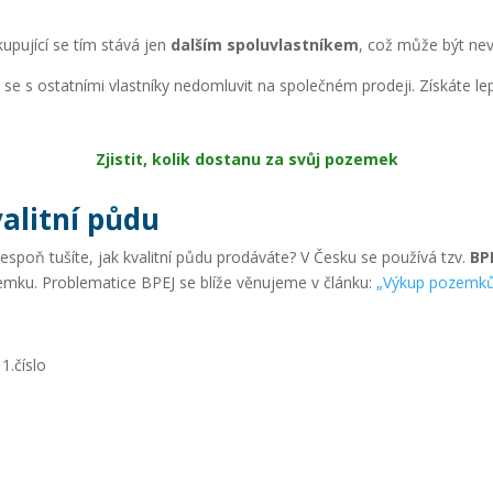
kupující se tím stává jen
dalším spoluvlastníkem
, což může být ne
se s ostatními vlastníky nedomluvit na společném prodeji. Získáte lep
Zjistit, kolik dostanu za svůj pozemek
alitní půdu
alespoň tušíte, jak kvalitní půdu prodáváte? V Česku se používá tzv.
BP
ku. Problematice BPEJ se blíže věnujeme v článku:
„Výkup pozemků
1.číslo