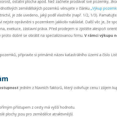
 porost, ostatní plocha apod. Než začnete prodávat své pozemky, zkont
ednotlivých zemědělských pozemků věnujete v článku
„Výkup pozemků
ctví, je zde uvedeno, jaký podíl vlastníte (např. 1/2, 1/3). Pamatujt
tví nejste oprávněni s pozemkem jakkoliv nakládat. Další věc je, že sp
a, exekuce, zástavní práva. Před prodejem si zjistěte alespoň orien
e proto dobré se obrátit na specializovanou firmu.
V rámci výkupu n
emků, připravte si primárně název katastrálního území a číslo Listu 
kům
dostupnost
jedním z hlavních faktorů, který ovlivňuje cenu i zájem kup
římým přístupem z cesty má vyšší hodnotu.
slé plochy jsou pro zemědělce atraktivnější.