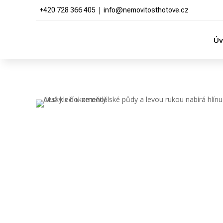
|
+420 728 366 405
info@nemovitosthotove.cz
Ú