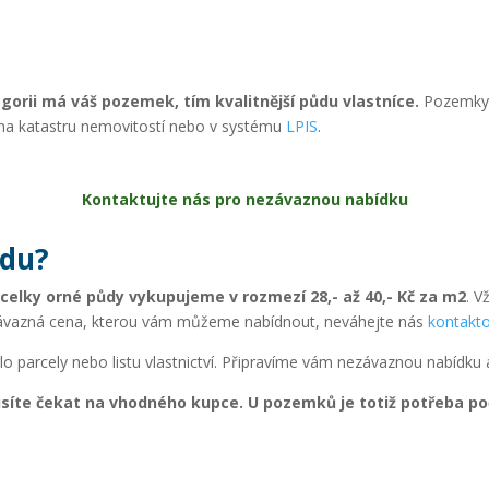
egorii má váš pozemek, tím kvalitnější půdu vlastníce.
Pozemky s
ne na katastru nemovitostí nebo v systému
LPIS
.
Kontaktujte nás pro nezávaznou nabídku
ůdu?
celky orné půdy
vykupujeme v rozmezí 28,- až 40,- Kč za m2
. V
ezávazná cena, kterou vám můžeme nabídnout, neváhejte nás
kontakt
o parcely nebo listu vlastnictví. Připravíme vám nezávaznou nabídku a
te čekat na vhodného kupce. U pozemků je totiž potřeba počítat