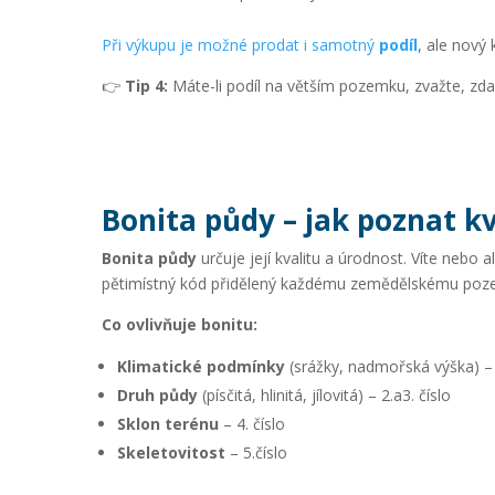
Při výkupu je možné prodat i samotný
podíl
, ale nový 
👉
Tip 4:
Máte-li podíl na větším pozemku, zvažte, zda 
Bonita půdy – jak poznat kv
Bonita půdy
určuje její kvalitu a úrodnost. Víte nebo 
pětimístný kód přidělený každému zemědělskému pozem
Co ovlivňuje bonitu:
Klimatické podmínky
(srážky, nadmořská výška) – 
Druh půdy
(písčitá, hlinitá, jílovitá) – 2.a3. číslo
Sklon terénu
– 4. číslo
Skeletovitost
– 5.číslo