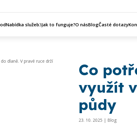
vod
Nabídka služeb
Jak to funguje?
O nás
Blog
Časté dotazy
Kon
Co potř
využít 
půdy
23. 10. 2025
|
Blog