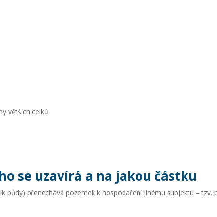
y větších celků
uho se uzavírá a na jakou částku
tník půdy) přenechává pozemek k hospodaření jinému subjektu – tzv. 