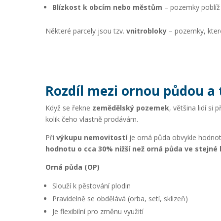
Blízkost k obcím nebo městům
– pozemky poblíž 
Některé parcely jsou tzv.
vnitrobloky
– pozemky, které 
Rozdíl mezi ornou půdou a
Když se řekne
zemědělský pozemek
, většina lidí si 
kolik čeho vlastně prodávám.
Při
výkupu nemovitostí
je orná půda obvykle hodnotn
hodnotu o cca 30% nižší než orná půda ve stejné l
Orná půda (OP)
Slouží k pěstování plodin
Pravidelně se obdělává (orba, setí, sklizeň)
Je flexibilní pro změnu využití