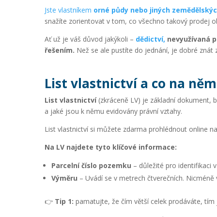
Jste vlastníkem
orné půdy nebo jiných zemědělsk
snažíte zorientovat v tom, co všechno takový prodej o
Ať už je váš důvod jakýkoli –
dědictví,
nevyužívaná pů
řešením.
Než se ale pustíte do jednání, je dobré znát 
List vlastnictví a co na něm
List vlastnictví
(zkráceně LV) je základní dokument, b
a jaké jsou k němu evidovány právní vztahy.
List vlastnictví si můžete zdarma prohlédnout online n
Na LV najdete tyto klíčové informace:
Parcelní číslo
pozemku
– důležité pro identifikaci
Výměru
– Uvádí se v metrech čtverečních. Nicméně 
👉
Tip 1:
pamatujte, že čím větší celek prodáváte, tím 