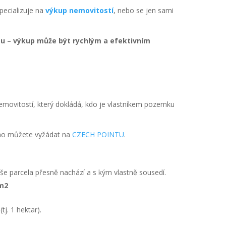
pecializuje na
výkup nemovitostí
, nebo se jen sami
tu
–
výkup může být rychlým a efektivním
nemovitostí, který dokládá, kdo je vlastníkem pozemku
i ho můžete vyžádat na
CZECH POINTU
.
Vaše parcela přesně nachází a s kým vlastně sousedí.
0 m2
j. 1 hektar).