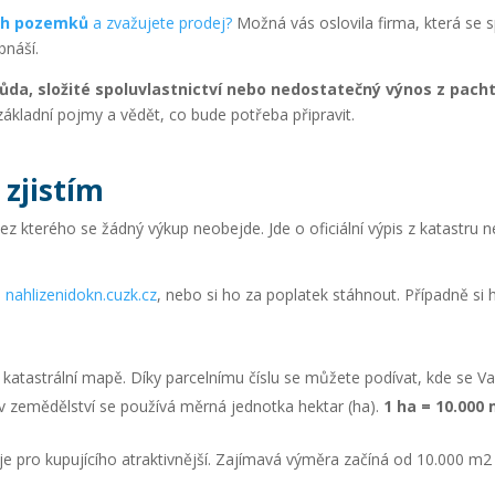
ých pozemků
a zvažujete prodej?
Možná vás oslovila firma, která se s
bnáší.
da, složité spoluvlastnictví nebo nedostatečný výnos z pach
základní pojmy a vědět, co bude potřeba připravit.
 zjistím
ez kterého se žádný výkup neobejde. Jde o oficiální výpis z katastru 
a
nahlizenidokn.cuzk.cz
, nebo si ho za poplatek stáhnout. Případně s
 v katastrální mapě. Díky parcelnímu číslu se můžete podívat, kde se 
v zemědělství se používá měrná jednotka hektar (ha).
1 ha = 10.00
je pro kupujícího atraktivnější. Zajímavá výměra začíná od 10.000 m2 (t