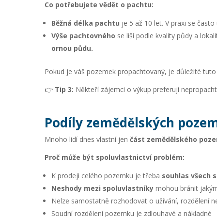
Co potřebujete vědět o pachtu:
Běžná délka pachtu
je 5 až 10 let. V praxi se čast
Výše pachtovného
se liší podle kvality půdy a loka
ornou půdu.
Pokud je váš pozemek propachtovaný, je důležité tuto in
👉
Tip 3:
Někteří zájemci o výkup preferují nepropacht
Podíly zemědělských pozem
Mnoho lidí dnes vlastní jen
část zemědělského poz
Proč může být spoluvlastnictví problém:
K prodeji celého pozemku je třeba
souhlas všech s
Neshody mezi spoluvlastníky
mohou bránit jakým
Nelze samostatně rozhodovat o užívání, rozdělení 
Soudní rozdělení pozemku je zdlouhavé a nákladné