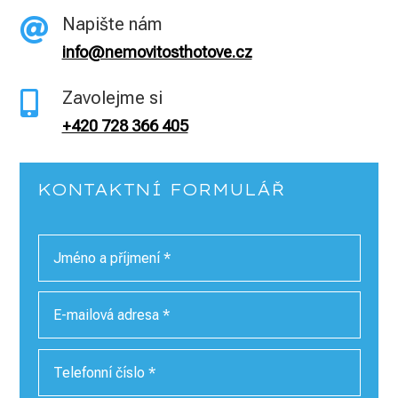
Napište nám

info@nemovitosthotove.cz
Zavolejme si

+420 728 366 405
KONTAKTNÍ FORMULÁŘ