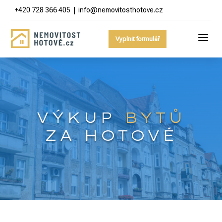
|
+420 728 366 405
info@nemovitosthotove.cz
a
Vyplnit formulář
VÝKUP
BYTŮ
ZA
HOTOVÉ