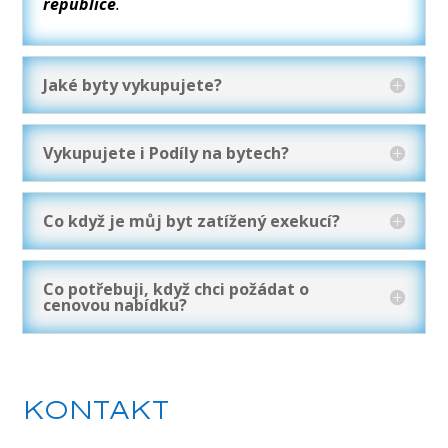
republice
.
Jaké byty vykupujete?
Vykupujete i Podíly na bytech?
Co když je můj byt zatížený exekucí?
Co potřebuji, když chci požádat o
cenovou nabídku?
KONTAKT