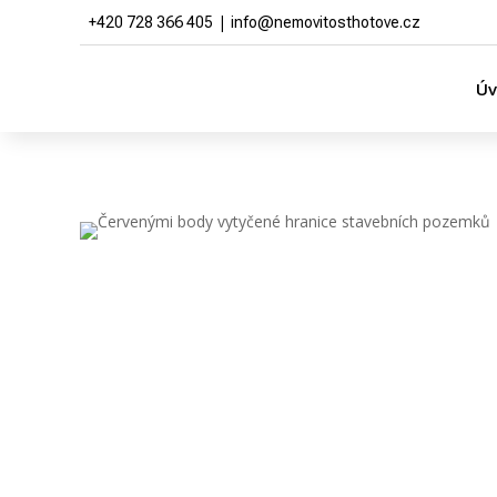
|
+420 728 366 405
info@nemovitosthotove.cz
Ú