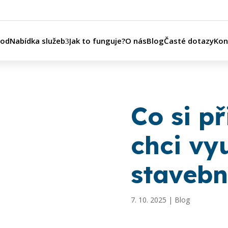
vod
Nabídka služeb
Jak to funguje?
O nás
Blog
Časté dotazy
Kon
Co si př
chci vy
staveb
7. 10. 2025
|
Blog