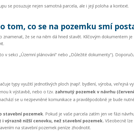
upu se posuzuje nejen samotná parcela, ale i její poloha a kontext.
 o tom, co se na pozemku smí post
 to znamenat, že se na něm dá hned stavět. Klíčovým dokumentem je
it.
to v sekci „Územní plánování“ nebo „Důležité dokumenty“). Doporuču
uje typy využití jednotlivých ploch (např. bydlení, výroba, veřejná v
enou k výstavbě, nebo o tzv.
zahrnutý pozemek v návrhu (červen
nachází se u nezpevněné komunikace a pravděpodobně je bude nutné
co stavební pozemek
. Pokud je vaše parcela zatím jen ve fázi návrh
i výrazně nižší cenovku, než stavební pozemek.
Všeobecně lze ř
řetavením na stavební pozemek peníze zhodnotit.