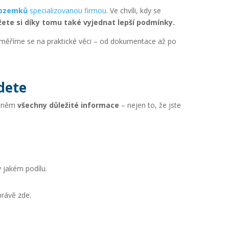
pozemků
specializovanou firmou
. Ve chvíli, kdy se
žete si díky tomu také vyjednat lepší podmínky.
aměříme se na praktické věci – od dokumentace až po
jdete
a něm
všechny důležité informace
– nejen to, že jste
v jakém podílu.
rávě zde.