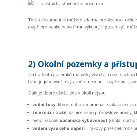
Tento dokument si můžete zdarma prohlédnout onlin
(např. pro banku nebo firmu vykupující pozemky), můžet
2) Okolní pozemky a přístup
Na hodnotu pozemků má velký vliv i to, co se nachází 
toho je jeho využití výrazně omezené – například stav
Dále je dobré vědět, zda v okolí nejsou:
vodní toky
, které mohou znamenat záplavové riziko
železniční tratě
, dálnice nebo průmyslové areály, kte
nebo naopak
občanská vybavenost
(škola, obcho
vedení vysokého napětí
– takový pozemek totiž 