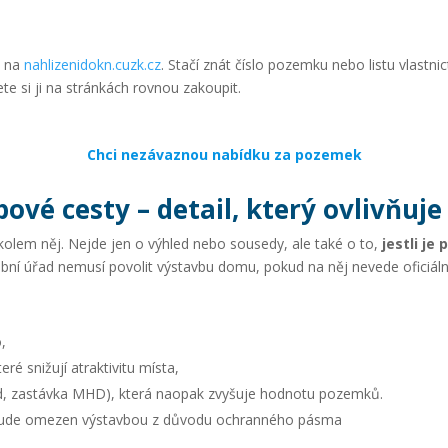
e na
nahlizenidokn.cuzk.cz
. Stačí znát číslo pozemku nebo listu vlastnic
e si ji na stránkách rovnou zakoupit.
Chci nezávaznou nabídku za pozemek
ové cesty – detail, který ovlivňuje
kolem něj. Nejde jen o výhled nebo sousedy, ale také o to,
jestli j
ební úřad nemusí povolit výstavbu domu, pokud na něj nevede oficiáln
,
ré snižují atraktivitu místa,
d, zastávka MHD), která naopak zvyšuje hodnotu pozemků.
bude omezen výstavbou z důvodu ochranného pásma