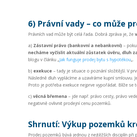
6) Právní vady – co může pr
Právních vad může být celá řada. Dobrá zpráva je, že
a)
Zástavní právo (bankovní a nebankovní)
– pokud
necháme vyčíslit aktuální zůstatek úvěru, dluh 
blogu v článku „
Jak funguje prodej bytu s hypotékou
„.
b)
exekuce
– tady je situace o poznání složitější. 
Následně dluh vyplácíme a uzavíráme kupní smlouvu. Je
Proto je potřeba exekuce nejprve vypořádat. Blíže se
c)
věcná břemena
– jde např. právo cesty, právo vede
negativně ovlivnit prodejní cenu pozemků.
Shrnutí: Výkup pozemků k
Prodej pozemků bývá jednou z nejtěžších disciplín při 