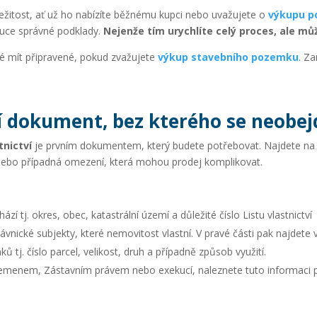
žitost, ať už ho nabízíte běžnému kupci nebo uvažujete o
výkupu 
ruce správné podklady.
Nejenže tím urychlíte celý proces, ale mů
é mít připravené, pokud zvažujete
výkup stavebního pozemku
. Z
dní dokument, bez kterého se neobe
tnictví
je prvním dokumentem, který budete potřebovat. Najdete n
 nebo případná omezení, která mohou prodej komplikovat.
 tj. okres, obec, katastrální území a důležité číslo Listu vlastnictví
ávnické subjekty, které nemovitost vlastní. V pravé části pak najdete 
tj. číslo parcel, velikost, druh a případně způsob využití.
menem, Zástavním právem nebo exekucí, naleznete tuto informaci p