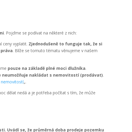
mi
. Pojďme se podívat na některé z nich:
 ceny vyplatit.
Zjednodušeně to funguje tak, že si
 práva
. Blíže se tomuto tématu věnujeme v našem
žeme
pouze na základě plné moci dlužníka
.
 neumožňuje nakládat s nemovitostí (prodávat)
.
 nemovitostí
„.
moc dělat nedá a je potřeba počítat s tím, že může
sti. Uvádí se, že průměrná doba prodeje pozemku