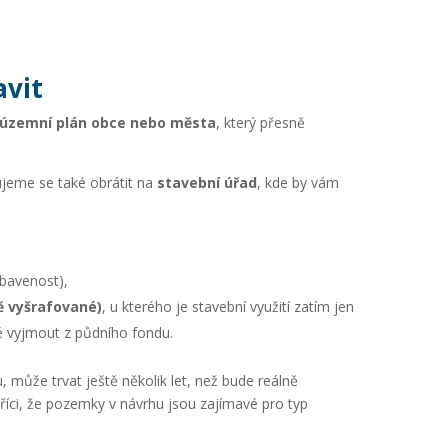
avit
územní plán obce nebo města
, který přesně
jeme se také obrátit na
stavební úřad
, kde by vám
ybavenost),
ě vyšrafované)
, u kterého je stavební využití zatím jen
 vyjmout z půdního fondu.
u, může trvat ještě několik let, než bude reálně
íci, že pozemky v návrhu jsou zajímavé pro typ