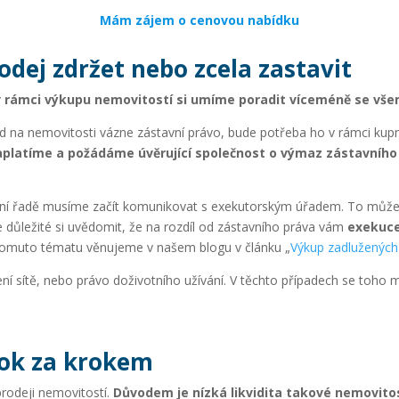
Mám zájem o cenovou nabídku
odej zdržet nebo zcela zastavit
v rámci výkupu nemovitostí si umíme poradit víceméně se vše
 na nemovitosti vázne zástavní právo, bude potřeba ho v rámci kupní
zaplatíme a požádáme úvěrující společnost o výmaz zástavního
V první řadě musíme začít komunikovat s exekutorským úřadem. To mů
 důležité si uvědomit, že na rozdíl od zástavního práva vám
exekuce
 tomuto tématu věnujeme v našem blogu v článku „
Výkup zadlužených
ní sítě, nebo právo doživotního užívání. V těchto případech se toho 
rok za krokem
prodeji nemovitostí.
Důvodem je nízká likvidita takové nemovito