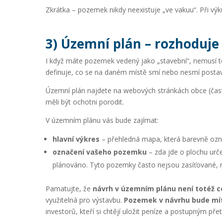
Zkrátka – pozemek nikdy neexistuje „ve vakuu“. Při výk
3) Územní plán – rozhoduje
I když máte pozemek vedený jako „stavební“, nemusí
definuje, co se na daném místě smí nebo nesmí postav
Územní plán najdete na webových stránkách obce (čas
měli být ochotni porodit.
V územním plánu vás bude zajímat:
hlavní výkres
– přehledná mapa, která barevně označ
označení vašeho pozemku
– zda jde o plochu urč
plánováno. Tyto pozemky často nejsou zasíťované, 
Pamatujte, že
návrh v územním plánu není totéž 
využitelná pro výstavbu.
Pozemek v návrhu bude mít 
investorů, kteří si chtějí uložit peníze a postupným p