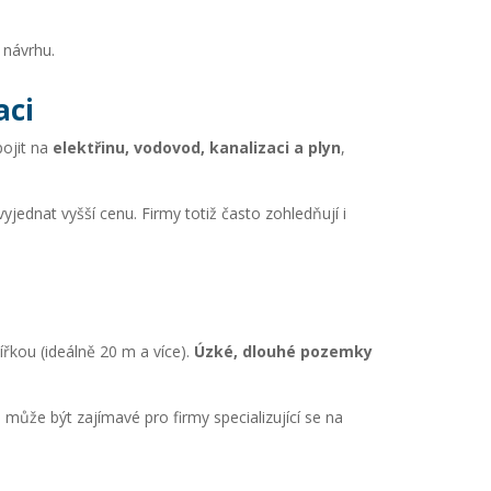
aci
pojit na
elektřinu, vodovod, kanalizaci a plyn
,
yjednat vyšší cenu. Firmy totiž často zohledňují i
ířkou (ideálně 20 m a více).
Úzké, dlouhé pozemky
to může být zajímavé pro firmy specializující se na