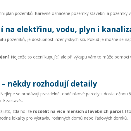
í na elektřinu, vodu, plyn i kanaliz
tivitu pozemků, je dostupnost inženýrských sítí. Pokud je možné se na
ojení
. Nejenže to ocení kupující, ale při výkupu vám to může pomoci v
– někdy rozhodují detaily
. Nejlépe se prodávají pravidelné, obdélníkové parcely s dostatečnou š
dně zastavět.
jistit, zda ho lze
rozdělit na více menších stavebních parcel
. I 
vhodné lokality pro výstavbu rodinných domů nebo řadových domků.