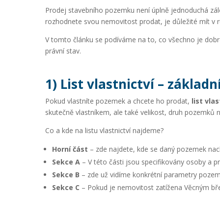
Prodej stavebního pozemku není úplně jednoduchá zále
rozhodnete svou nemovitost prodat, je důležité mít v 
V tomto článku se podíváme na to, co všechno je dobr
právní stav.
1) List vlastnictví – zákla
Pokud vlastníte pozemek a chcete ho prodat,
list vlas
skutečně vlastníkem, ale také velikost, druh pozemků
Co a kde na listu vlastnictví najdeme?
Horní část
– zde najdete, kde se daný pozemek nachází
Sekce A
– V této části jsou specifikovány osoby a pr
Sekce B
– zde už vidíme konkrétní parametry pozemků 
Sekce C
– Pokud je nemovitost zatížena Věcným bře