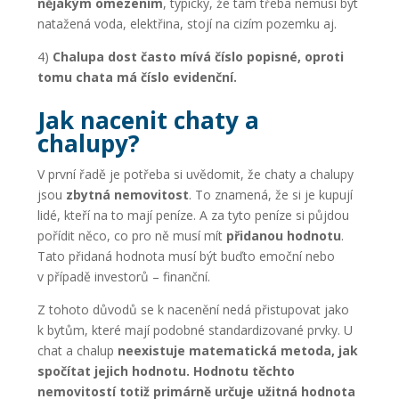
nějakým omezením
, typicky, že tam třeba nemusí být
natažená voda, elektřina, stojí na cizím pozemku aj.
4)
Chalupa dost často mívá číslo popisné, oproti
tomu chata má číslo evidenční.
Jak nacenit chaty a
chalupy?
V první řadě je potřeba si uvědomit, že chaty a chalupy
jsou
zbytná nemovitost
. To znamená, že si je kupují
lidé, kteří na to mají peníze. A za tyto peníze si půjdou
pořídit něco, co pro ně musí mít
přidanou hodnotu
.
Tato přidaná hodnota musí být buďto emoční nebo
v případě investorů – finanční.
Z tohoto důvodů se k nacenění nedá přistupovat jako
k bytům, které mají podobné standardizované prvky. U
chat a chalup
neexistuje matematická metoda, jak
spočítat jejich hodnotu.
Hodnotu těchto
nemovitostí totiž primárně určuje užitná hodnota