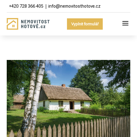
|
+420 728 366 405
info@nemovitosthotove.cz
a
Vyplnit formulář