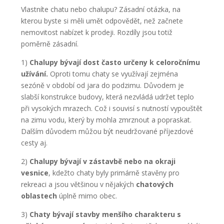
Vlastníte chatu nebo chalupu? Zásadní otázka, na
kterou byste si měli umět odpovědět, než začnete
nemovitost nabízet k prodeji. Rozdíly jsou totiž
poměrně zásadní.
1)
Chalupy bývají dost často určeny k celoročnímu
užívání.
Oproti tomu chaty se využívají zejména
sezóně v období od jara do podzimu. Důvodem je
slabší konstrukce budovy, která nezvládá udržet teplo
při vysokých mrazech. Což i souvisí s nutností vypouštět
na zimu vodu, který by mohla zmrznout a popraskat.
Dalším důvodem můžou být neudržované příjezdové
cesty aj.
2)
Chalupy bývají v zástavbě nebo na okraji
vesnice
, kdežto chaty byly primárně stavěny pro
rekreaci a jsou většinou v nějakých
chatových
oblastech
úplně mimo obec.
3)
Chaty bývají stavby menšího charakteru s