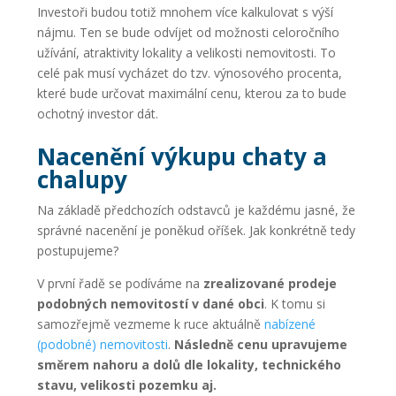
Investoři budou totiž mnohem více kalkulovat s výší
nájmu. Ten se bude odvíjet od možnosti celoročního
užívání, atraktivity lokality a velikosti nemovitosti. To
celé pak musí vycházet do tzv. výnosového procenta,
které bude určovat maximální cenu, kterou za to bude
ochotný investor dát.
Nacenění výkupu chaty a
chalupy
Na základě předchozích odstavců je každému jasné, že
správné nacenění je poněkud oříšek. Jak konkrétně tedy
postupujeme?
V první řadě se podíváme na
zrealizované prodeje
podobných nemovitostí v dané obci
. K tomu si
samozřejmě vezmeme k ruce aktuálně
nabízené
(podobné) nemovitosti
.
Následně cenu upravujeme
směrem nahoru a dolů dle lokality, technického
stavu, velikosti pozemku aj.