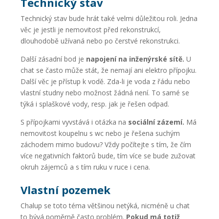
Technický stav
Technický stav bude hrát také velmi důležitou roli. Jedna
věc je jestli je nemovitost před rekonstrukcí,
dlouhodobě užívaná nebo po čerstvé rekonstrukci.
Další zásadní bod je
napojení na inženýrské sítě.
U
chat se často může stát, že nemají ani elektro přípojku.
Další věc je přístup k vodě. Zda-li je voda z řádu nebo
vlastní studny nebo možnost žádná není. To samé se
týká i splaškové vody, resp. jak je řešen odpad.
S přípojkami vyvstává i otázka na
sociální zázemí.
Má
nemovitost koupelnu s wc nebo je řešena suchým
záchodem mimo budovu? Vždy počítejte s tím, že čím
více negativních faktorů bude, tím více se bude zužovat
okruh zájemců a s tím ruku v ruce i cena.
Vlastní pozemek
Chalup se toto téma většinou netýká, nicméně u chat
to bývá poměrně často problém.
Pokud má totiž