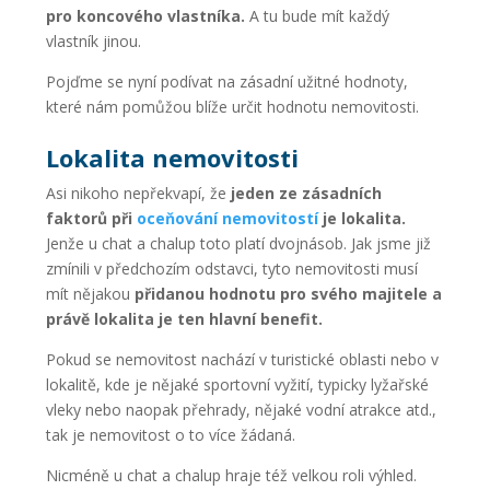
pro koncového vlastníka.
A tu bude mít každý
vlastník jinou.
Pojďme se nyní podívat na zásadní užitné hodnoty,
které nám pomůžou blíže určit hodnotu nemovitosti.
Lokalita nemovitosti
Asi nikoho nepřekvapí, že
jeden ze zásadních
faktorů při
oceňování nemovitostí
je lokalita.
Jenže u chat a chalup toto platí dvojnásob. Jak jsme již
zmínili v předchozím odstavci, tyto nemovitosti musí
mít nějakou
přidanou hodnotu pro svého majitele a
právě lokalita je ten hlavní benefit.
Pokud se nemovitost nachází v turistické oblasti nebo v
lokalitě, kde je nějaké sportovní vyžití, typicky lyžařské
vleky nebo naopak přehrady, nějaké vodní atrakce atd.,
tak je nemovitost o to více žádaná.
Nicméně u chat a chalup hraje též velkou roli výhled.