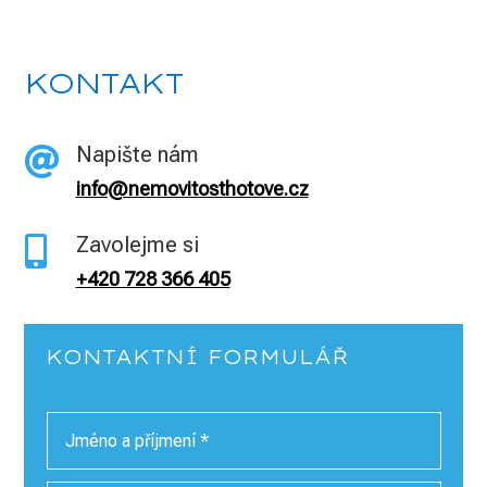
KONTAKT
Napište nám

info@nemovitosthotove.cz
Zavolejme si

+420 728 366 405
KONTAKTNÍ FORMULÁŘ